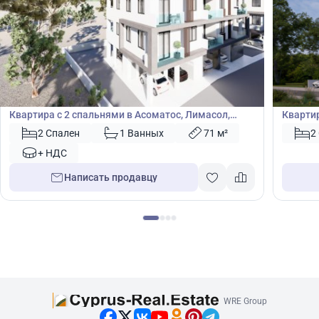
280 000
270
€
€
Квартира
Кварт
Квартира с 2 спальнями в Асоматос, Лимасол,
Квартир
Кипр № 49460
2 Спален
1 Ванных
71 м²
2
+ НДС
Написать продавцу
WRE Group