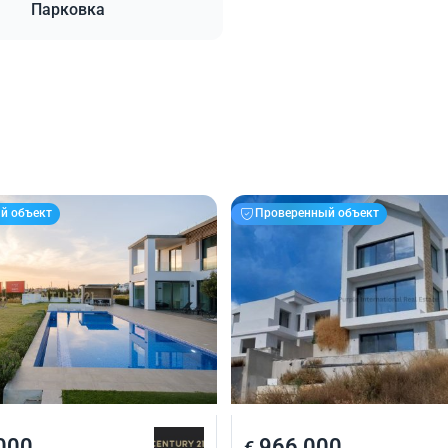
Парковка
й объект
Проверенный объект
000
966 000
€