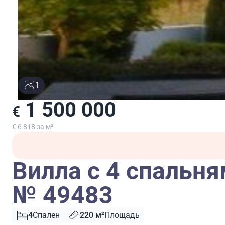
1
1 500 000
€
€ 6 818 за м²
Вилла с 4 спальня
№ 49483
4
Спален
220 м²
Площадь