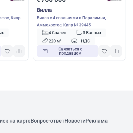
Вилла
афос, Кипр
Вилла с 4 спальнями в Паралимни,
Аммохостос, Кипр № 39445
ых
4 Спален
3 Ванных
220 м²
+ НДС
Связаться с
продавцом
иск на карте
Вопрос-ответ
Новости
Реклама