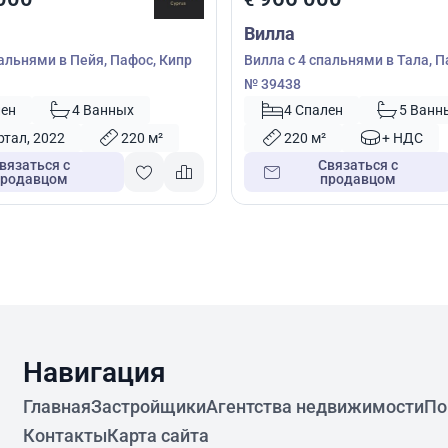
Вилла
пальнями в Пейя, Пафос, Кипр
Вилла с 4 спальнями в Тала, П
№ 39438
лен
4 Ванных
4 Спален
5 Ванн
ртал, 2022
220 м²
220 м²
+ НДС
вязаться с
Связаться с
продавцом
продавцом
Навигация
Главная
Застройщики
Агентства недвижимости
По
Контакты
Карта сайта