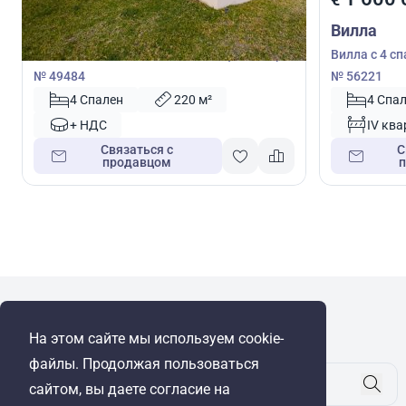
Вилла
Вилла
Вилла с 4 спальнями в Пейя, Пафос, Кипр
Вилла с 4 с
№ 49484
№ 56221
4 Спален
220 м²
4 Спа
+ НДС
IV ква
Связаться с
С
продавцом
WRE Group
На этом сайте мы используем cookie-
© Cyprus Realestate 2026. Все права защищены!
файлы. Продолжая пользоваться
сайтом, вы даете согласие на