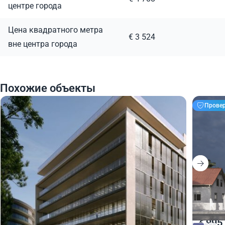
центре города
Цена квадратного метра
€ 3 524
вне центра города
Похожие объекты
Прове
1 030 000
995
€
€