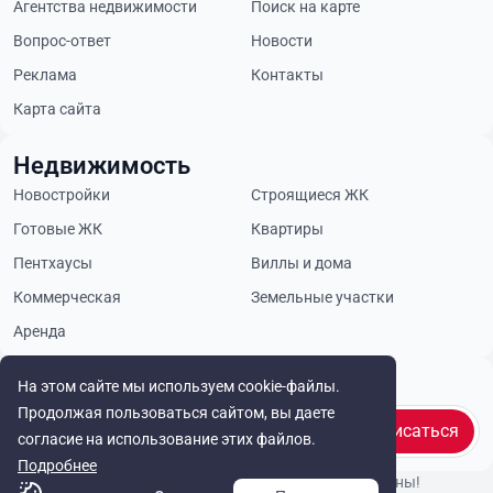
Агентства недвижимости
Поиск на карте
Вопрос-ответ
Новости
Реклама
Контакты
Карта сайта
Недвижимость
Новостройки
Строящиеся ЖК
Готовые ЖК
Квартиры
Пентхаусы
Виллы и дома
Коммерческая
Земельные участки
Аренда
Будьте в курсе
На этом сайте мы используем cookie-файлы.
Продолжая пользоваться сайтом, вы даете
Подписаться
согласие на использование этих файлов.
Подробнее
© Cyprus Realestate 2026. Все права защищены!