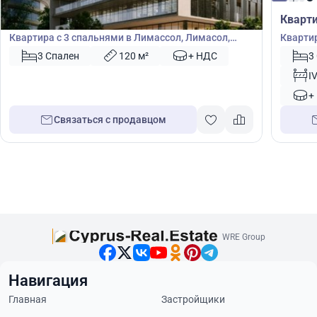
Квартира
Кварт
Квартира с 3 спальнями в Лимассол, Лимасол,
Квартир
Кипр № 44025
Кипр №
3 Спален
120 м²
+ НДС
3
I
+
Связаться с продавцом
WRE Group
Навигация
Главная
Застройщики