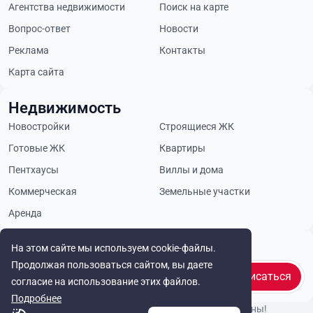
Агентства недвижимости
Поиск на карте
Вопрос-ответ
Новости
Реклама
Контакты
Карта сайта
Недвижимость
Новостройки
Строящиеся ЖК
Готовые ЖК
Квартиры
Пентхаусы
Виллы и дома
Коммерческая
Земельные участки
Аренда
Будьте в курсе
На этом сайте мы используем cookie-файлы.
Продолжая пользоваться сайтом, вы даете
Подписаться
согласие на использование этих файлов.
Подробнее
© Cyprus Realestate 2026. Все права защищены!