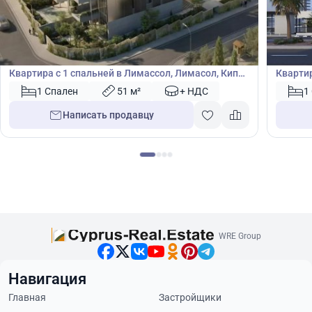
820 000
848
€
€
Квартира
Кварт
Квартира с 1 спальней в Лимассол, Лимасол, Кипр
Квартир
№ 42749
№ 4951
1 Спален
51 м²
+ НДС
1
Написать продавцу
WRE Group
Навигация
Главная
Застройщики