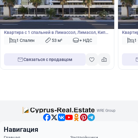
808 900
863
€
€
Квартира
Кварт
Квартира с 1 спальней в Лимассол, Лимасол, Кипр
Квартир
№ 49507
№ 4951
1 Спален
53 м²
+ НДС
1
Связаться с продавцом
WRE Group
Навигация
Главная
Застройщики