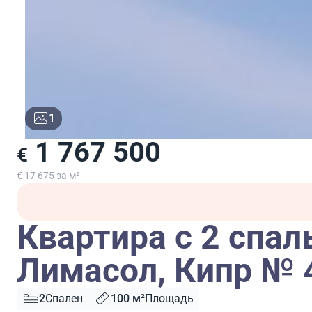
1
1 767 500
€
€ 17 675 за м²
Квартира с 2 спал
Лимасол, Кипр № 
2
Спален
100 м²
Площадь