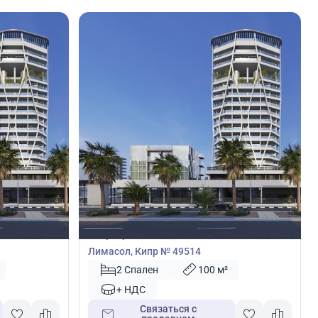
1 850 500
€
Квартира
ассол,
Квартира с 2 спальнями в Лимассол,
Лимасол, Кипр № 49514
2 Спален
100 м²
+ НДС
Связаться с