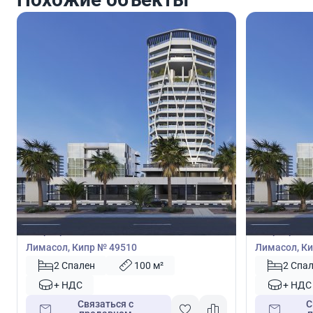
1 767 500
1 707 
€
€
Квартира
Квартира
Квартира с 2 спальнями в Лимассол,
Квартира с 
Лимасол, Кипр № 49510
Лимасол, Ки
2 Спален
100 м²
2 Спа
+ НДС
+ НДС
Связаться с
С