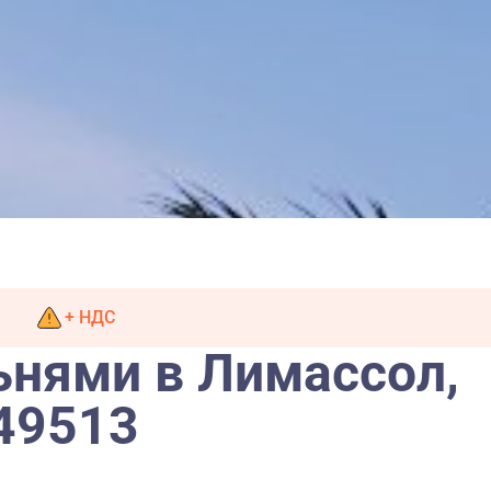
+ НДС
ьнями в Лимассол,
49513