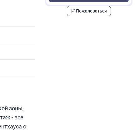
Пожаловаться
кой зоны,
таж - все
нтхауса с