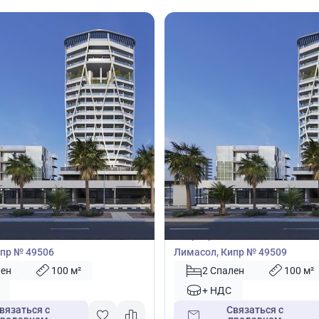
100
1 707 100
€
Квартира
2 спальнями в Лимассол,
Квартира с 2 спальнями в Лим
пр № 49506
Лимасол, Кипр № 49509
лен
100 м²
2 Спален
100 м²
+ НДС
вязаться с
Связаться с