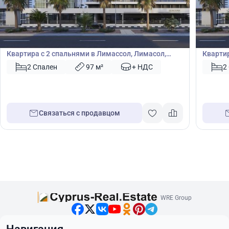
1 850 000
1 76
€
€
Квартира
Кварт
Квартира с 2 спальнями в Лимассол, Лимасол,
Квартир
Кипр № 49525
Кипр №
2 Спален
97 м²
+ НДС
2
Связаться с продавцом
WRE Group