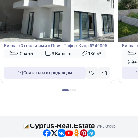
550 000
495
€
€
Вилла
Вилла
Вилла с 3 спальнями в Пейя, Пафос, Кипр № 49005
Вилла с
48944
3 Спален
3 Ванных
136 м²
3
+
Связаться с продавцом
WRE Group