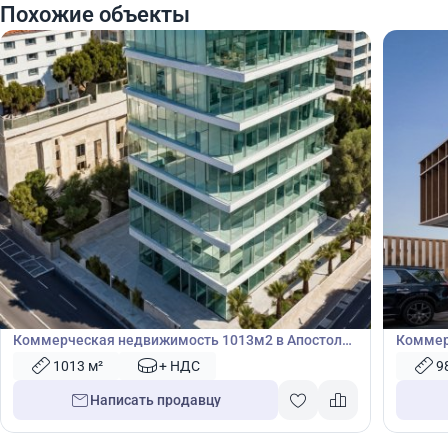
Похожие объекты
1 090 000
4 80
€
€
Коммерческая недвижимость
Комме
Коммерческая недвижимость 1013м2 в Апостолос
Коммер
Андреас, Лимассол, Лимасол, Кипр № 49249
Лимасо
1013 м²
+ НДС
9
Написать продавцу