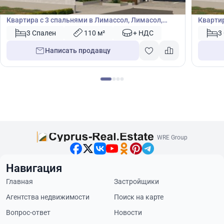
Квартира
Кварт
Квартира с 3 спальнями в Лимассол, Лимасол,
Квартир
Кипр № 41602
Кипр №
3 Спален
110 м²
+ НДС
3
Написать продавцу
WRE Group
Навигация
Главная
Застройщики
Агентства недвижимости
Поиск на карте
Вопрос-ответ
Новости