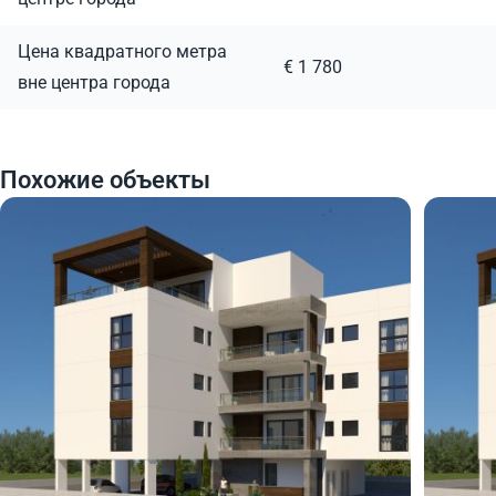
Цена квадратного метра
€ 1 780
вне центра города
Похожие объекты
484 000
469
€
€