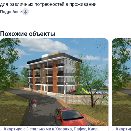
для различных потребностей в проживании.
Подробнее
Похожие объекты
415 000
415
€
€
Квартира
Кварт
Квартира с 3 спальнями в Хлорака, Пафос, Кипр №
Квартир