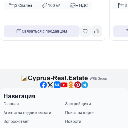
Кипр № 46234
44850
3 Спален
100 м²
+ НДС
3
Связаться с продавцом
WRE Group
Навигация
Главная
Застройщики
Агентства недвижимости
Поиск на карте
Вопрос-ответ
Новости