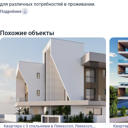
для различных потребностей в проживании.
Подробнее
Похожие объекты
525 000
550
€
€
Квартира
Кварт
Квартира с 3 спальнями в Лимассол, Лимасол,
Квартир