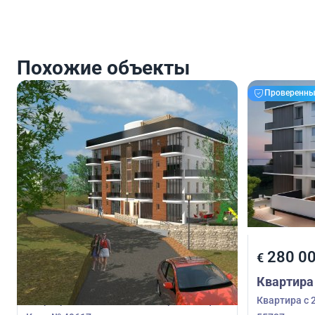
Похожие объекты
Проверенны
280 000
280 0
€
€
Квартира
Квартира
Квартира с 2 спальнями в Хлорака, Пафос,
Квартира с 