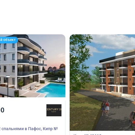
й объект
00
285 000
€
Квартира
2 спальнями в Пафос, Кипр №
Квартира с 2 спальнями в Хло