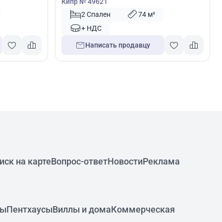
Кипр № 49621
2 Спален
74 м²
+ НДС
Написать продавцу
иск на карте
Вопрос-ответ
Новости
Реклама
ры
Пентхаусы
Виллы и дома
Коммерческая