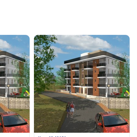
285 000
€
Квартира
рака, Пафос,
Квартира с 2 спальнями в Хлорака, Пафос,