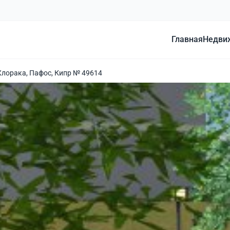
Главная
Недви
Хлорака, Пафос, Кипр № 49614