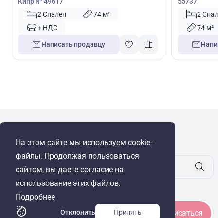
Кипр № 49617
55737
2 Спален
74 м²
2 Спа
+ НДС
74 м²
Написать продавцу
Напи
WRE Group
На этом сайте мы используем cookie-
© Cyprus Realestate 2026. Все права защищены!
файлы. Продолжая пользоваться
сайтом, вы даете согласие на
использование этих файлов.
Будьте в курсе
Подробнее
Отклонить
Принять
Подписаться