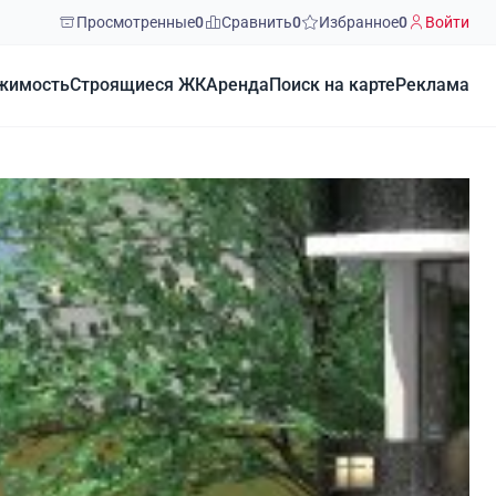
Просмотренные
0
Сравнить
0
Избранное
0
Войти
жимость
Строящиеся ЖК
Аренда
Поиск на карте
Реклама