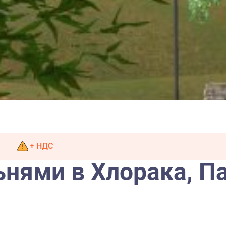
+ НДС
ьнями в Хлорака, П