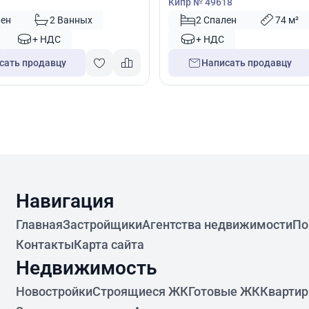
Кипр № 49618
лен
2 Ванных
2 Спален
74 м²
+ НДС
+ НДС
сать продавцу
Написать продавцу
Навигация
Главная
Застройщики
Агентства недвижимости
По
Контакты
Карта сайта
Недвижимость
Новостройки
Строящиеся ЖК
Готовые ЖК
Кварти