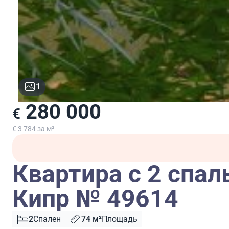
1
280 000
€
€ 3 784 за м²
Квартира с 2 спал
Кипр № 49614
2
Спален
74 м²
Площадь