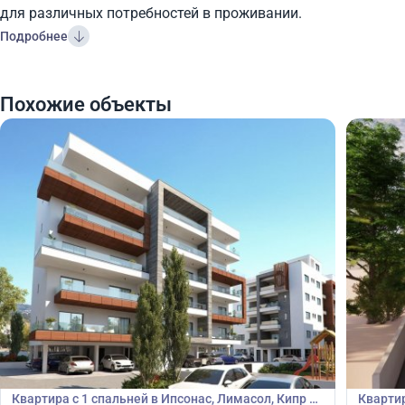
для различных потребностей в проживании.
Подробнее
Похожие объекты
190 000
190
€
€
Квартира
Кварт
Квартира с 1 спальней в Ипсонас, Лимасол, Кипр №
Квартир