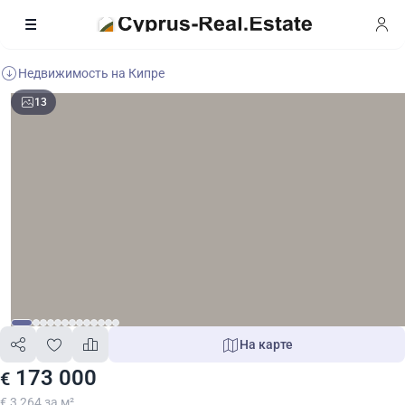
Недвижимость на Кипре
13
На карте
173 000
€
€ 3 264 за м²