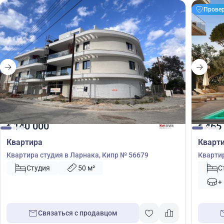
Прове
140 000
465
€
€
Квартира
Кварт
Квартира студия в Ларнака, Кипр № 56679
Квартир
Гермас
Студия
50 м²
С
+
Связаться с продавцом