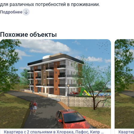
для различных потребностей в проживании.
Подробнее
Похожие объекты
285 000
285
€
€
Квартира
Кварт
Квартира с 2 спальнями в Хлорака, Пафос, Кипр №
Квартир