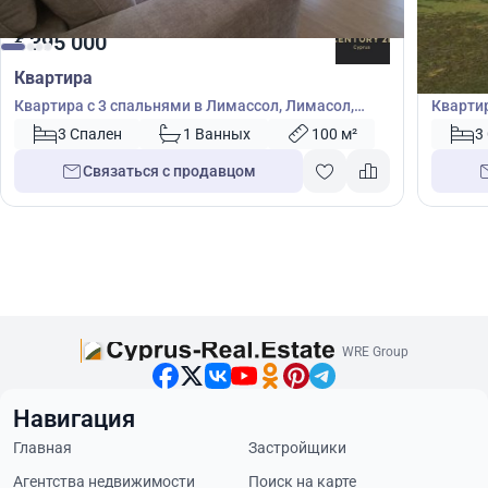
395 000
390
€
€
Квартира
Кварт
Квартира с 3 спальнями в Лимассол, Лимасол,
Квартир
Кипр № 53803
49606
3 Спален
1 Ванных
100 м²
3
Связаться с продавцом
WRE Group
Навигация
Главная
Застройщики
Агентства недвижимости
Поиск на карте