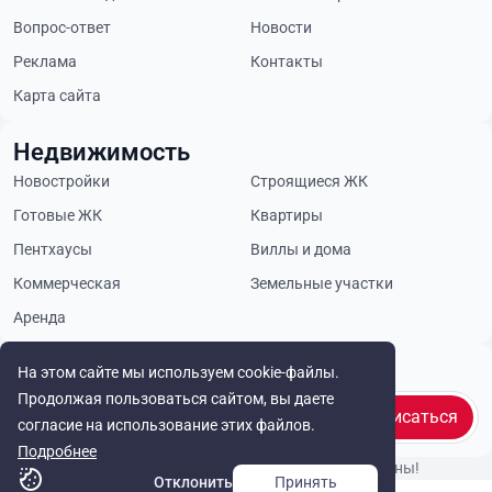
Вопрос-ответ
Новости
Реклама
Контакты
Карта сайта
Недвижимость
Новостройки
Строящиеся ЖК
Готовые ЖК
Квартиры
Пентхаусы
Виллы и дома
Коммерческая
Земельные участки
Аренда
Будьте в курсе
На этом сайте мы используем cookie-файлы.
Продолжая пользоваться сайтом, вы даете
Подписаться
согласие на использование этих файлов.
Подробнее
© Cyprus Realestate 2026. Все права защищены!
Отклонить
Принять