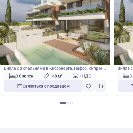
715 000
725
€
€
Вилла
Вилла
Вилла с 3 спальнями в Киссонерга, Пафос, Кипр №
Вилла с
42292
42291
3 Спален
148 м²
+ НДС
3
Связаться с продавцом