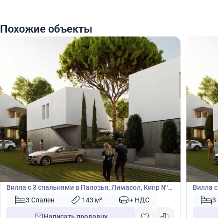
Похожие объекты
570 000
570
€
€
Вилла
Вилла
Вилла с 3 спальнями в Палозья, Лимасол, Кипр №
Вилла с
49656
49659
3 Спален
143 м²
+ НДС
3
Написать продавцу