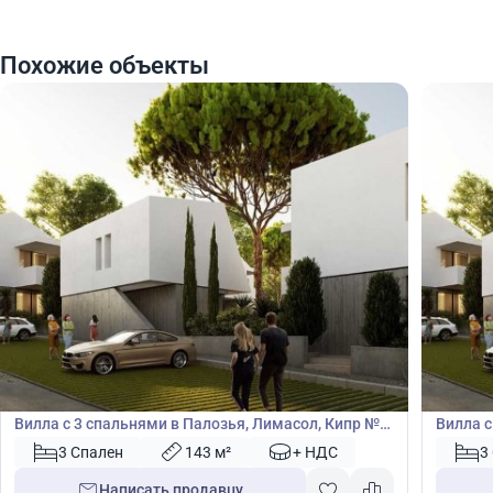
Похожие объекты
570 000
570
€
€
Вилла
Вилла
Вилла с 3 спальнями в Палозья, Лимасол, Кипр №
Вилла с
49656
49657
3 Спален
143 м²
+ НДС
3
Написать продавцу