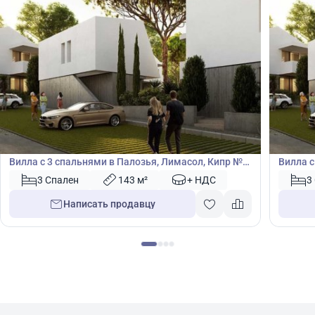
570 000
570
€
€
Вилла
Вилла
Вилла с 3 спальнями в Палозья, Лимасол, Кипр №
Вилла с
49656
49657
3 Спален
143 м²
+ НДС
3
Написать продавцу