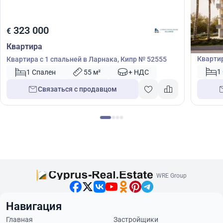
316
323 000
€
€
Кварт
Квартира
Квартир
Квартира с 1 спальней в Ларнака, Кипр № 52555
1
1 Спален
55 м²
+ НДС
Связаться с продавцом
WRE Group
Навигация
Главная
Застройщики