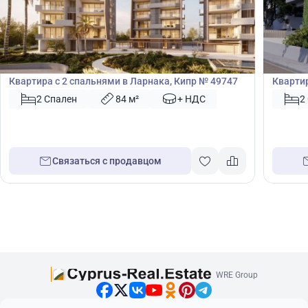
433 000
435
€
€
Квартира
Кварт
Квартира с 2 спальнями в Ларнака, Кипр № 49747
Квартир
Кипр №
2 Спален
84 м²
+ НДС
2
Связаться с продавцом
WRE Group