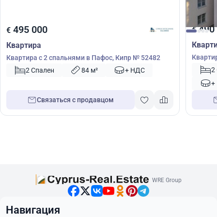
490
495 000
€
€
Кварт
Квартира
Квартир
Квартира с 2 спальнями в Пафос, Кипр № 52482
Лимасо
2
2 Спален
84 м²
+ НДС
+
Связаться с продавцом
WRE Group
Навигация