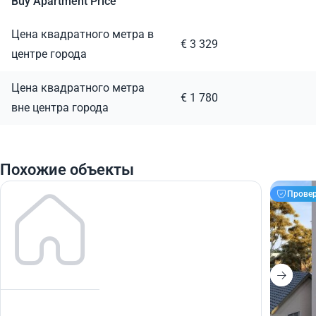
Buy Apartment Price
Цена квадратного метра в
€ 3 329
центре города
Цена квадратного метра
€ 1 780
вне центра города
Похожие объекты
Прове