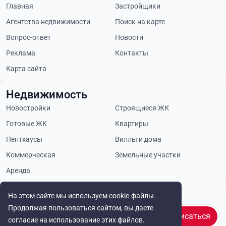
Главная
Застройщики
Агентства недвижимости
Поиск на карте
Вопрос-ответ
Новости
Реклама
Контакты
Карта сайта
Недвижимость
Новостройки
Строящиеся ЖК
Готовые ЖК
Квартиры
Пентхаусы
Виллы и дома
Коммерческая
Земельные участки
Аренда
Будьте в курсе
На этом сайте мы используем cookie-файлы.
Продолжая пользоваться сайтом, вы даете
Подписаться
согласие на использование этих файлов.