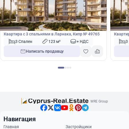
657 000
689
€
€
Квартира
Кварт
Квартира с 3 спальнями в Ларнака, Кипр № 49765
Квартир
3 Спален
123 м²
+ НДС
3
Написать продавцу
WRE Group
Навигация
Главная
Застройщики