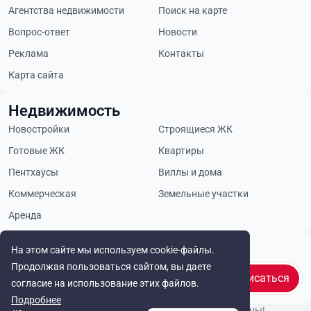
Агентства недвижимости
Поиск на карте
Вопрос-ответ
Новости
Реклама
Контакты
Карта сайта
Недвижимость
Новостройки
Строящиеся ЖК
Готовые ЖК
Квартиры
Пентхаусы
Виллы и дома
Коммерческая
Земельные участки
Аренда
Будьте в курсе
На этом сайте мы используем cookie-файлы.
Продолжая пользоваться сайтом, вы даете
Подписаться
согласие на использование этих файлов.
Подробнее
© Cyprus Realestate 2026. Все права защищены!