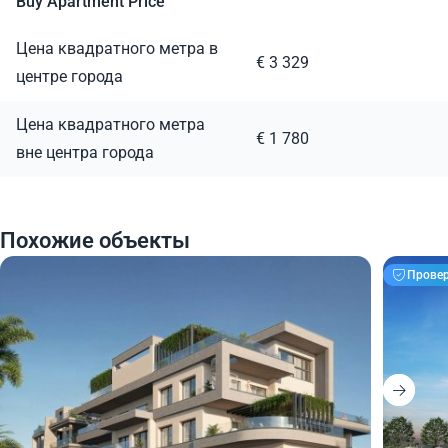
Buy Apartment Price
Цена квадратного метра в
€ 3 329
центре города
Цена квадратного метра
€ 1 780
вне центра города
Похожие объекты
Прове