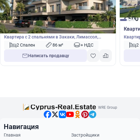
500 000
500
€
€
Квартира
Кварт
Квартира с 2 спальнями в Закаки, Лимассол,
Квартир
Лимасол, Кипр № 49958
Кипр №
2 Спален
86 м²
+ НДС
2
Написать продавцу
WRE Group
Навигация
Главная
Застройщики