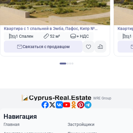
285 000
285
€
€
Квартира
Кварт
Квартира с 1 спальней в Эмба, Пафос, Кипр №
Квартир
40754
40756
1 Спален
52 м²
+ НДС
1
Связаться с продавцом
WRE Group
Навигация
Главная
Застройщики