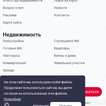
Агентства недвижимости
Поиск на карте
Вопрос-ответ
Новости
Реклама
Контакты
Карта сайта
Недвижимость
Новостройки
Строящиеся ЖК
Готовые ЖК
Квартиры
Пентхаусы
Виллы и дома
Коммерческая
Земельные участки
Аренда
Будьте в курсе
На этом сайте мы используем cookie-файлы.
Продолжая пользоваться сайтом, вы даете
Подписаться
согласие на использование этих файлов.
Подробнее
© Cyprus Realestate 2026. Все права защищены!
Отклонить
Принять