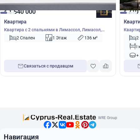
1 540 000
710
€
€
Квартира
Кварт
Квартира с 2 спальнями в Лимассол, Лимасол,
Квартир
Кипр № 38698
Кипр №
2 Спален
1 Этаж
136 м²
2
I
+
Связаться с продавцом
WRE Group
Навигация