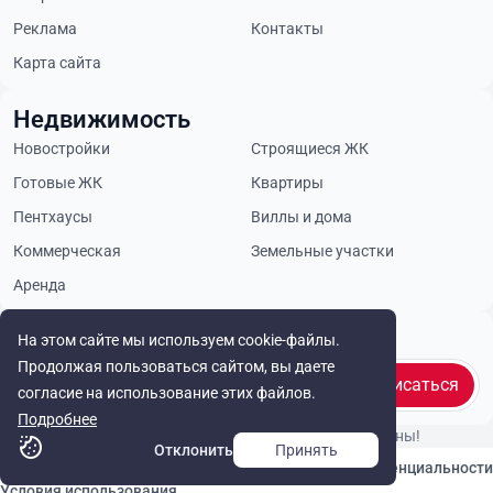
Реклама
Контакты
Карта сайта
Недвижимость
Новостройки
Строящиеся ЖК
Готовые ЖК
Квартиры
Пентхаусы
Виллы и дома
Коммерческая
Земельные участки
Аренда
Будьте в курсе
На этом сайте мы используем cookie-файлы.
Продолжая пользоваться сайтом, вы даете
Подписаться
согласие на использование этих файлов.
Подробнее
© Cyprus Realestate 2026. Все права защищены!
Отклонить
Принять
Связаться с нами
Политика конфиденциальности
Условия использования