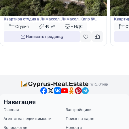
465 000
490
€
€
Квартира
Кварт
Квартира студия в Лимассол, Лимасол, Кипр №
Квартир
49809
49812
Студия
49 м²
+ НДС
С
Написать продавцу
WRE Group
Навигация
Главная
Застройщики
Агентства недвижимости
Поиск на карте
Вопрос-ответ
Новости