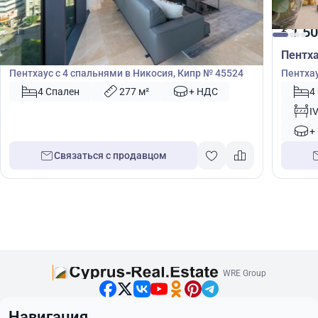
3 200 000
1 50
€
€
Пентхаус
Пентх
Пентхаус с 4 спальнями в Никосия, Кипр № 45524
Пентхау
Кипр №
4 Спален
277 м²
+ НДС
4
I
+
Связаться с продавцом
WRE Group
Навигация