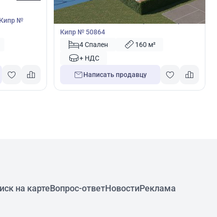
Вилла
 Кипр №
Вилла с 4 спальнями в Перволия, Ларнака,
Кипр № 50864
4 Спален
160 м²
+ НДС
Написать продавцу
иск на карте
Вопрос-ответ
Новости
Реклама