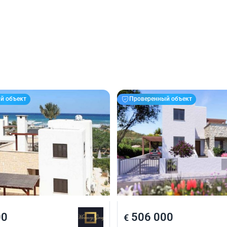
й объект
Проверенный объект
00
506 000
€