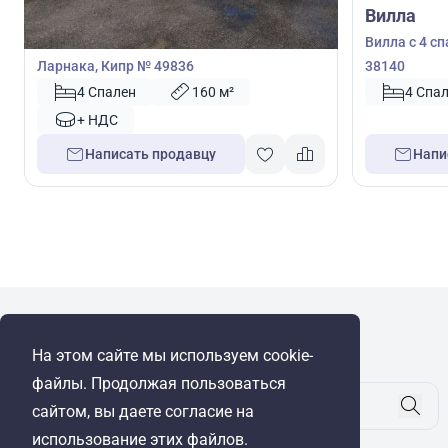
Вилла
Вилла
Вилла с 4 спальнями в Калавасос,
Вилла с 4 с
Ларнака, Кипр № 49836
38140
4 Спален
160 м²
4 Спа
+ НДС
Написать продавцу
Напи
WRE Group
На этом сайте мы используем cookie-
© Cyprus Realestate 2026. Все права защищены!
файлы. Продолжая пользоваться
сайтом, вы даете согласие на
использование этих файлов.