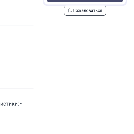
Пожаловаться
стики: •