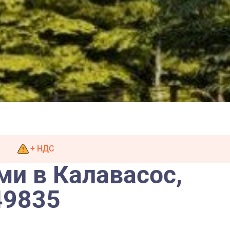
+ НДС
ми в Калавасос,
49835