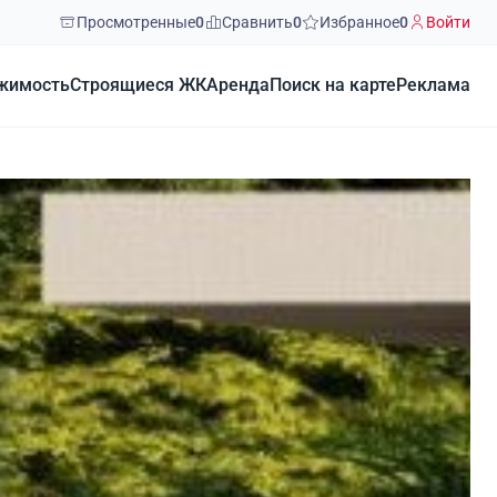
Просмотренные
0
Сравнить
0
Избранное
0
Войти
жимость
Строящиеся ЖК
Аренда
Поиск на карте
Реклама