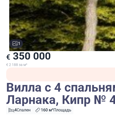
1
350 000
€
€ 2 188 за м²
Вилла с 4 спальня
Ларнака, Кипр № 
4
Спален
160 м²
Площадь