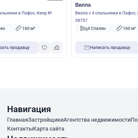
Вилла
пальнями в Пафос, Кипр №
Вилла с 4 спальнями в Пафос,
38757
лен
160 м²
4 Спален
160 м²
сать продавцу
Написать продавцу
Навигация
Главная
Застройщики
Агентства недвижимости
По
Контакты
Карта сайта