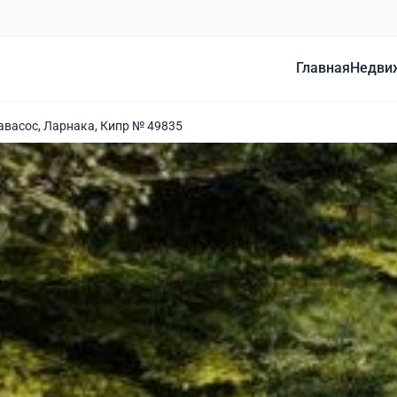
Главная
Недви
авасос, Ларнака, Кипр № 49835