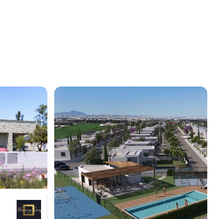
545 000
€