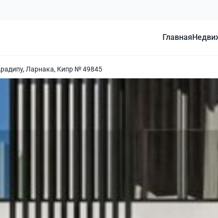
Главная
Недви
Арадипу, Ларнака, Кипр № 49845