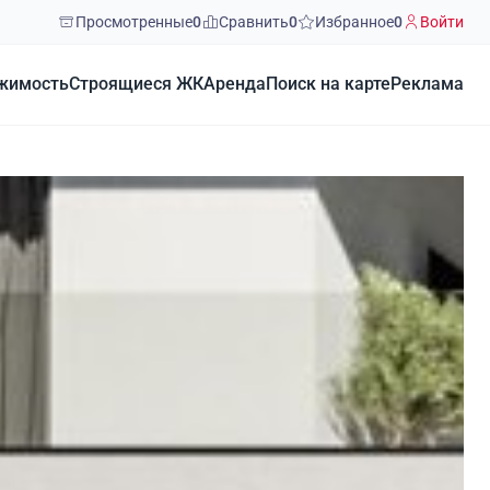
Просмотренные
0
Сравнить
0
Избранное
0
Войти
жимость
Строящиеся ЖК
Аренда
Поиск на карте
Реклама