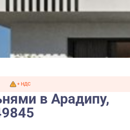
+ НДС
ьнями в Арадипу,
49845