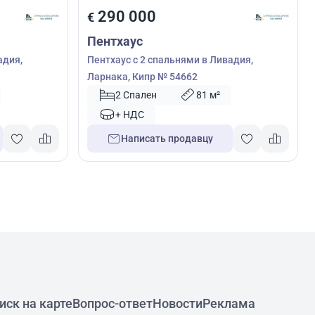
290 000
€
Пентхаус
адия,
Пентхаус с 2 спальнями в Ливадия,
Ларнака, Кипр № 54662
2 Спален
81 м²
+ НДС
Написать продавцу
иск на карте
Вопрос-ответ
Новости
Реклама