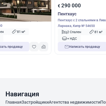
00
290 000
€
Пентхаус
2 спальнями в Менеу, Ларнака,
Пентхаус с 2 спальнями в Лив
80
Ларнака, Кипр № 54650
лен
81 м²
2 Спален
81 м²
+ НДС
сать продавцу
Написать продавцу
Навигация
Главная
Застройщики
Агентства недвижимости
По