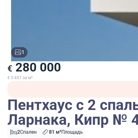
1
280 000
€
€ 3 457 за м²
Пентхаус с 2 спал
Ларнака, Кипр № 
2
Спален
81 м²
Площадь