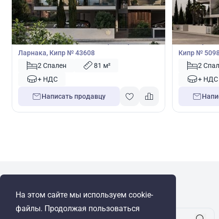
285 000
285 0
€
€
Пентхаус
Пентхаус
Пентхаус с 2 спальнями в Арадипу,
Пентхаус с 
Ларнака, Кипр № 43608
Кипр № 509
2 Спален
81 м²
2 Спа
+ НДС
+ НДС
Написать продавцу
Напи
WRE Group
На этом сайте мы используем cookie-
© Cyprus Realestate 2026. Все права защищены!
файлы. Продолжая пользоваться