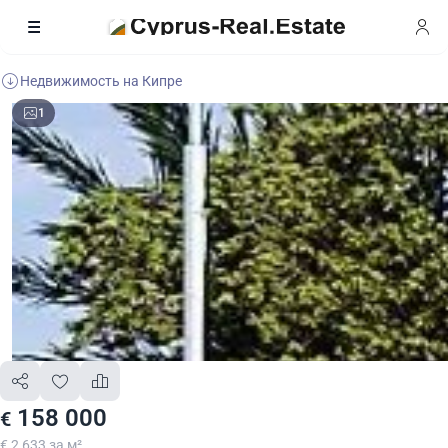
Недвижимость на Кипре
1
158 000
€
€ 2 633 за м²