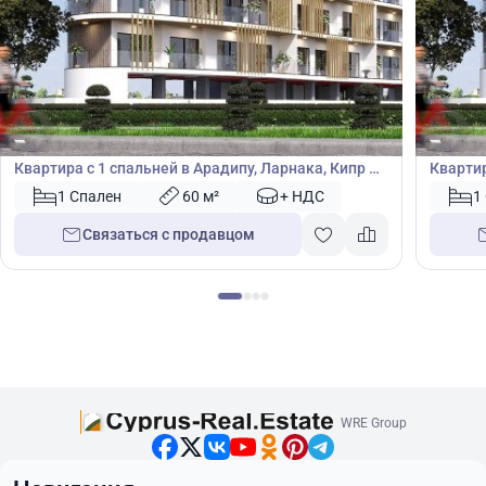
168 000
179
€
€
Квартира
Кварт
Квартира с 1 спальней в Арадипу, Ларнака, Кипр №
Квартир
49851
49854
1 Спален
60 м²
+ НДС
1
Связаться с продавцом
WRE Group