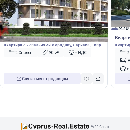
236 000
230
€
€
Квартира
Кварт
Квартира с 2 спальнями в Арадипу, Ларнака, Кипр
Квартир
№ 49848
2 Спален
90 м²
+ НДС
2
I
+
Связаться с продавцом
WRE Group