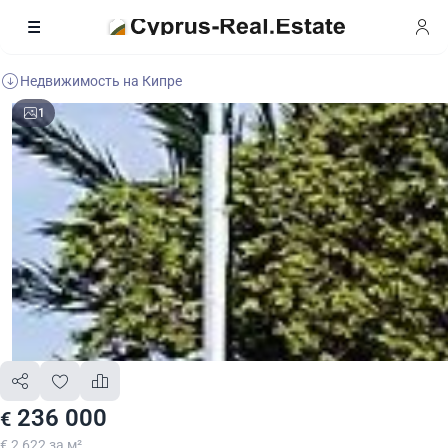
Недвижимость на Кипре
1
236 000
€
€ 2 622 за м²