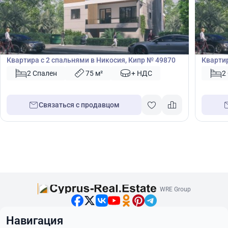
225 000
225
€
€
Квартира
Кварт
Квартира с 2 спальнями в Никосия, Кипр № 49870
Квартир
2 Спален
75 м²
+ НДС
2
Связаться с продавцом
WRE Group
Навигация