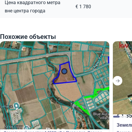
Цена квадратного метра
€ 1 780
вне центра города
Похожие объекты
1 500 000
1 35
€
€
Земельный участок
Земел