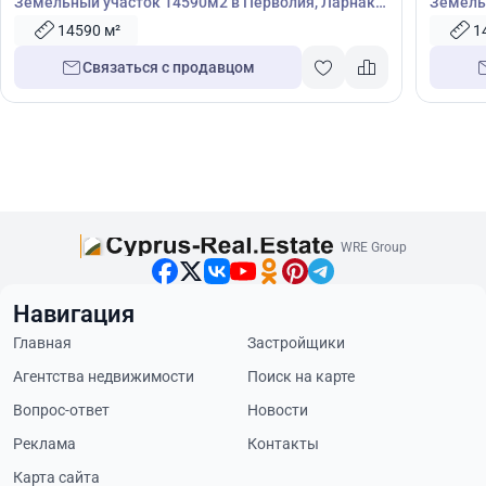
Земельный участок 14590м2 в Перволия, Ларнака,
Земель
Кипр № 39591
Кипр №
14590 м²
1
Связаться с продавцом
WRE Group
Навигация
Главная
Застройщики
Агентства недвижимости
Поиск на карте
Вопрос-ответ
Новости
Реклама
Контакты
Карта сайта