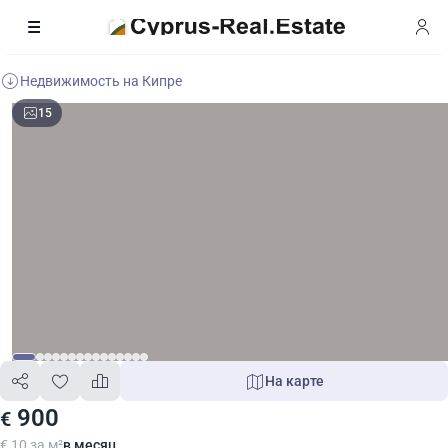
Недвижимость на Кипре
15
На карте
900
€
€ 10 за м²
в месяц