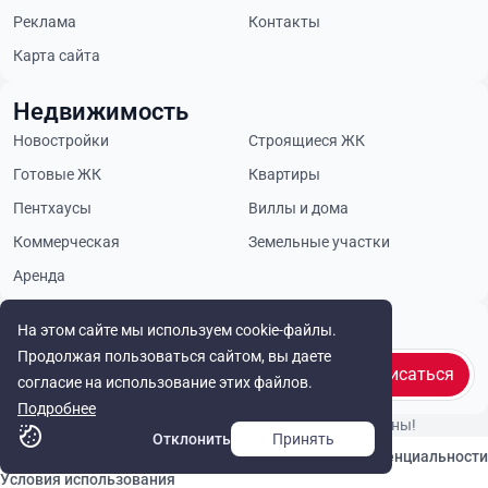
Реклама
Контакты
Карта сайта
Недвижимость
Новостройки
Строящиеся ЖК
Готовые ЖК
Квартиры
Пентхаусы
Виллы и дома
Коммерческая
Земельные участки
Аренда
Будьте в курсе
На этом сайте мы используем cookie-файлы.
Продолжая пользоваться сайтом, вы даете
Подписаться
согласие на использование этих файлов.
Подробнее
© Cyprus Realestate 2026. Все права защищены!
Отклонить
Принять
Связаться с нами
Политика конфиденциальности
Условия использования