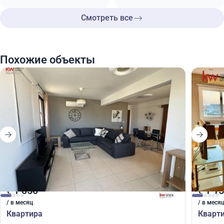
Смотреть все
Похожие объекты
1 050
1 1
€
€
/ в месяц
/ в меся
Квартира
Кварт