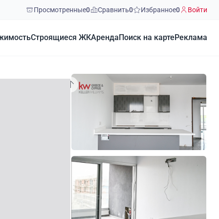
Просмотренные
0
Сравнить
0
Избранное
0
Войти
жимость
Строящиеся ЖК
Аренда
Поиск на карте
Реклама