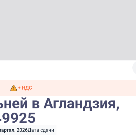
+ НДС
ьней в Агландзия,
49925
вартал, 2026
Дата сдачи