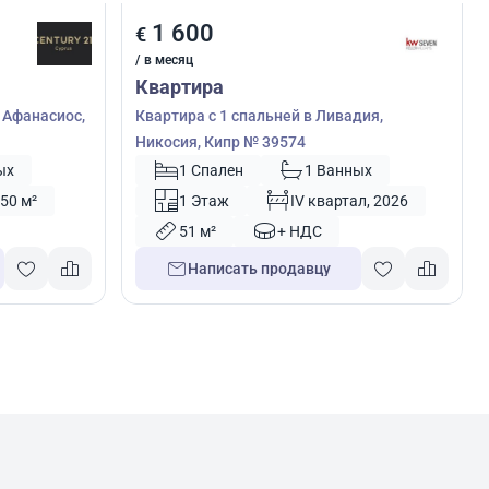
1 600
€
/ в месяц
Квартира
с Афанасиос,
Квартира с 1 спальней в Ливадия,
Никосия, Кипр № 39574
ых
1 Спален
1 Ванных
50 м²
1 Этаж
IV квартал, 2026
51 м²
+ НДС
Написать продавцу