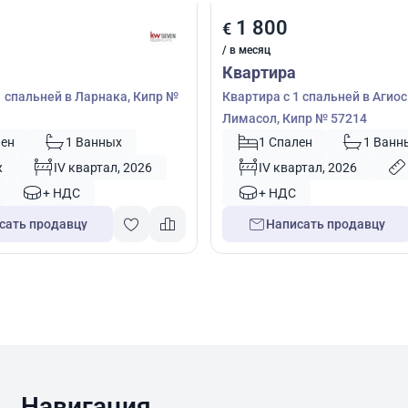
1 800
€
/ в месяц
Квартира
1 спальней в Ларнака, Кипр №
Квартира с 1 спальней в Агио
Лимасол, Кипр № 57214
лен
1 Ванных
1 Спален
1 Ванн
ж
IV квартал, 2026
IV квартал, 2026
+ НДС
+ НДС
сать продавцу
Написать продавцу
Навигация