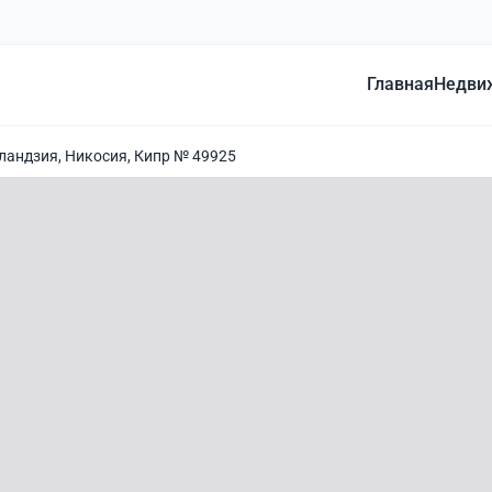
Главная
Недви
гландзия, Никосия, Кипр № 49925