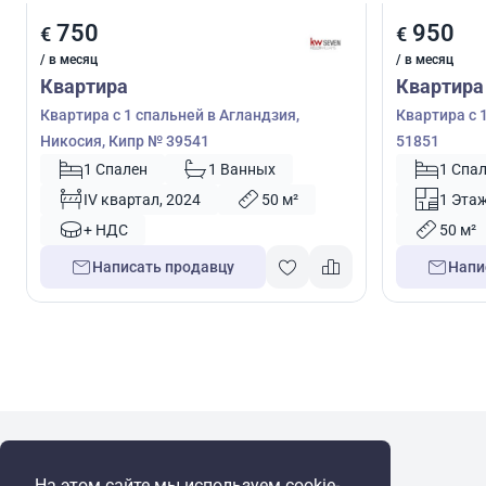
750
950
€
€
/ в месяц
/ в месяц
Квартира
Квартира
Квартира с 1 спальней в Агландзия,
Квартира с 
Никосия, Кипр № 39541
51851
1 Спален
1 Ванных
1 Спа
IV квартал, 2024
50 м²
1 Эта
+ НДС
50 м²
Написать продавцу
Напи
WRE Group
На этом сайте мы используем cookie-