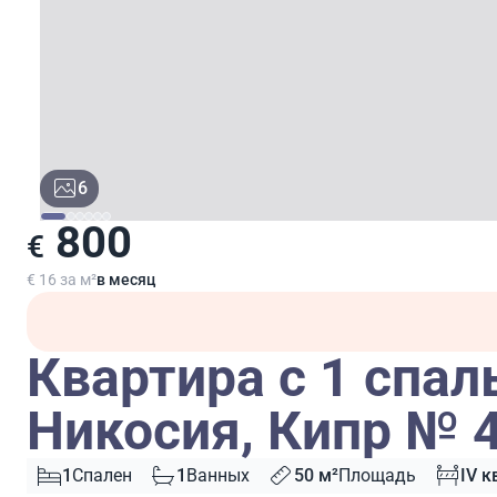
6
800
€
€ 16 за м²
в месяц
Квартира с 1 спал
Никосия, Кипр № 
1
Спален
1
Ванных
50 м²
Площадь
IV к