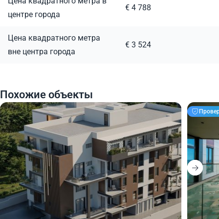
Цена квадратного метра в
€ 4 788
центре города
Цена квадратного метра
€ 3 524
вне центра города
Похожие объекты
Прове