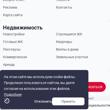
Реклама
Контакты
Карта сайта
Недвижимость
Новостройки
Строящиеся ЖК
Готовые ЖК
Квартиры
Пентхаусы
Виллы и дома
Коммерческая
Земельные участки
Аренда
Будьте в курсе
На этом сайте мы используем cookie-файлы.
Продолжая пользоваться сайтом, вы даете
Подписаться
согласие на использование этих файлов.
Подробнее
© Cyprus Realestate 2026. Все права защищены!
Отклонить
Принять
Связаться с нами
Политика конфиденциальности