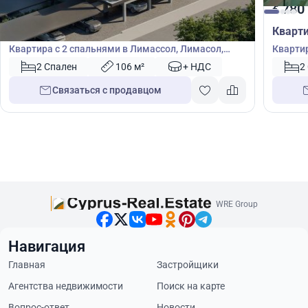
785 000
780
€
€
Квартира
Кварт
Квартира с 2 спальнями в Лимассол, Лимасол,
Квартир
Кипр № 49937
Germaso
2 Спален
106 м²
+ НДС
2
Связаться с продавцом
WRE Group
Навигация
Главная
Застройщики
Агентства недвижимости
Поиск на карте
Вопрос-ответ
Новости