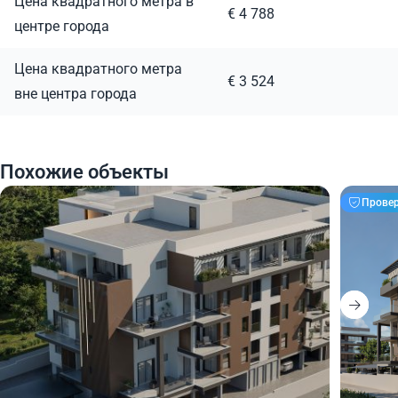
Цена квадратного метра в
€ 4 788
центре города
Цена квадратного метра
€ 3 524
вне центра города
Похожие объекты
Прове