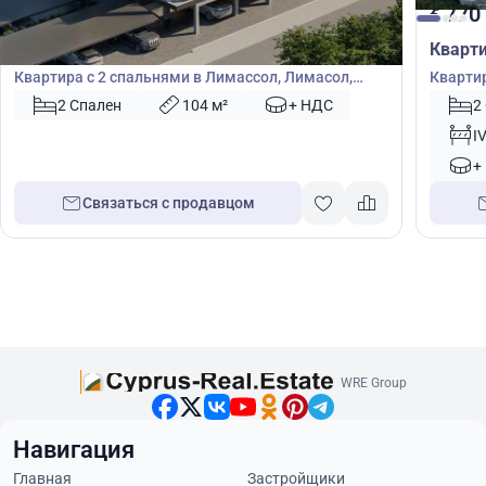
770 000
770
€
€
Квартира
Кварт
Квартира с 2 спальнями в Лимассол, Лимасол,
Квартир
Кипр № 49933
Кипр №
2 Спален
104 м²
+ НДС
2
I
+
Связаться с продавцом
WRE Group
Навигация
Главная
Застройщики