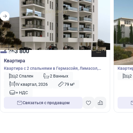
363 800
355
€
€
Квартира
Кварт
Квартира с 2 спальнями в Гермасойя, Лимасол,
Квартир
Кипр № 55730
№ 4085
2 Спален
2 Ванных
2
IV квартал, 2026
79 м²
+ НДС
Связаться с продавцом