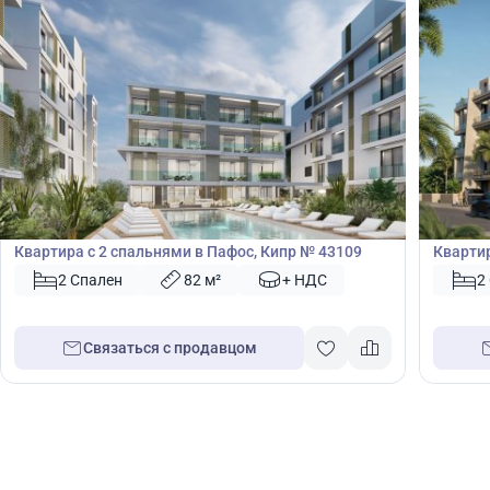
450 000
450
€
€
Квартира
Кварт
Квартира с 2 спальнями в Пафос, Кипр № 43109
Квартир
Лимасо
2 Спален
82 м²
+ НДС
2
Связаться с продавцом