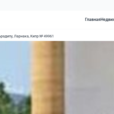
Главная
Недви
Арадипу, Ларнака, Кипр № 49961