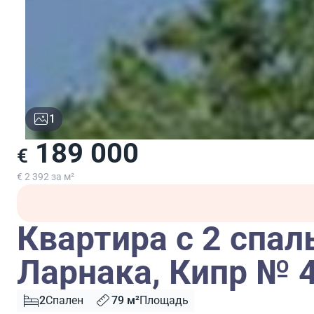
1
189 000
€
€ 2 392 за м²
Квартира с 2 спал
Ларнака, Кипр № 
2
Спален
79 м²
Площадь