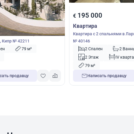
00
195 000
€
Квартира
2 спальнями в Паралимни,
Квартира с 2 спальнями в Лар
 Кипр № 42211
№ 40146
лен
79 м²
2 Спален
2 Ванн
2 Этаж
IV кварта
79 м²
сать продавцу
Написать продавцу