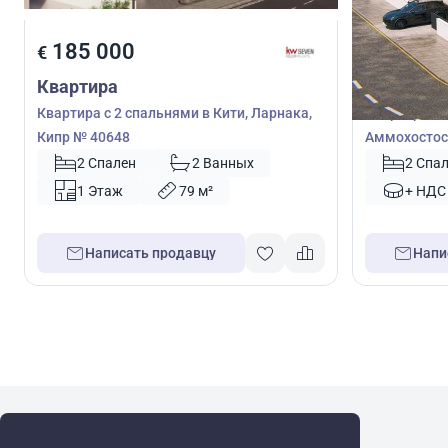
185 000
194 0
€
€
Квартира
Квартира
Квартира с 2 спальнями в Кити, Ларнака,
Квартира с 
Кипр № 40648
Аммохостос,
2 Спален
2 Ванных
2 Спа
1 Этаж
79 м²
+ НДС
Написать продавцу
Напи
WRE Group