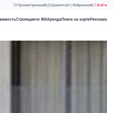
Просмотренные
0
Сравнить
0
Избранное
0
Войти
жимость
Строящиеся ЖК
Аренда
Поиск на карте
Реклама