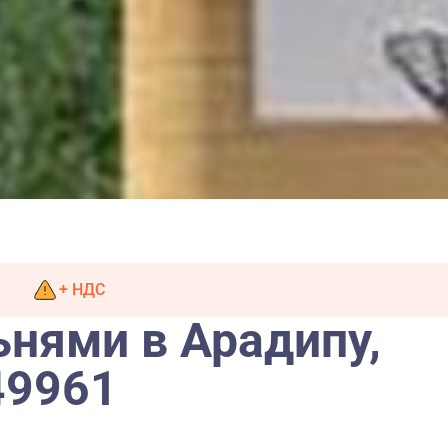
+ НДС
ьнями в Арадипу,
49961