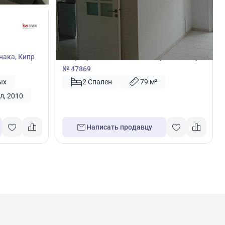
180 000
€
Квартира
нака, Кипр
Квартира с 2 спальнями в Ларнака, Кипр
№ 47869
ых
2 Спален
79 м²
л, 2010
Написать продавцу