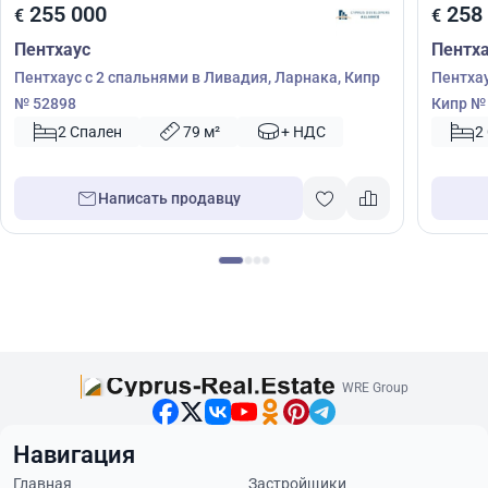
255 000
258
€
€
Пентхаус
Пентх
Пентхаус с 2 спальнями в Ливадия, Ларнака, Кипр
Пентхау
№ 52898
Кипр №
2 Спален
79 м²
+ НДС
2
Написать продавцу
WRE Group
Навигация
Главная
Застройщики