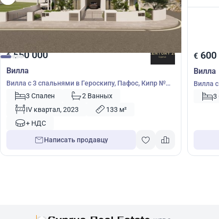
550 000
600
€
€
Вилла
Вилла
Вилла с 3 спальнями в Героскипу, Пафос, Кипр №
Вилла с
54401
3 Спален
2 Ванных
3
IV квартал, 2023
133 м²
+ НДС
Написать продавцу