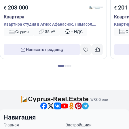
203 000
201
€
€
Квартира
Кварт
Квартира студия в Агиос Афанасиос, Лимасол,
Квартир
Кипр № 54910
52917
Студия
35 м²
+ НДС
С
Написать продавцу
WRE Group
Навигация
Главная
Застройщики