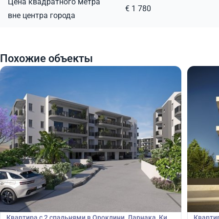
Цена квадратного метра
€ 1 780
вне центра города
Похожие объекты
210 000
210
€
€
Квартира
Кварт
Квартира с 2 спальнями в Ороклини, Ларнака, Кипр
Квартир