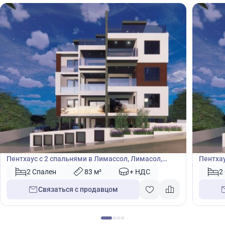
420 000
410
€
€
Пентхаус
Пентх
Пентхаус с 2 спальнями в Лимассол, Лимасол,
Пентхау
Кипр № 50039
Кипр №
2 Спален
83 м²
+ НДС
2
Связаться с продавцом