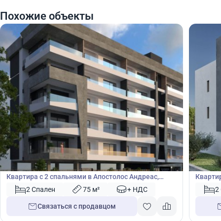
Похожие объекты
305 000
305
€
€
Квартира
Кварт
Квартира с 2 спальнями в Апостолос Андреас,
Квартир
Лимассол, Лимасол, Кипр № 42838
№ 4380
2 Спален
75 м²
+ НДС
2
Связаться с продавцом