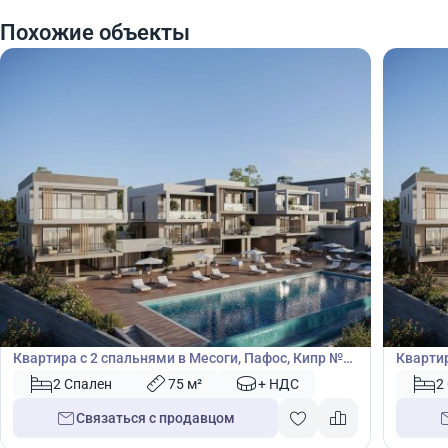
Похожие объекты
305 000
305
€
€
Квартира
Кварт
Квартира с 2 спальнями в Месоги, Пафос, Кипр №
Квартир
50046
50047
2 Спален
75 м²
+ НДС
2
Связаться с продавцом